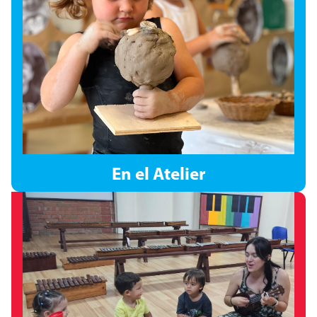
En el Atelier
En el Atelier
proyectos a largo plazo nacen de la curiosidad de los
niños, quienes encuentran en sus materiales, colores y
texturas un lenguaje para explorar, crear y dar forma, con
belleza y sentido, a sus ideas.