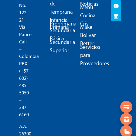
de
Noticias
No.
Menú
Temprana
122-
Cocina
Infancia
21
Preprimaria
Cris
Primaria
Make
Vía
Secundaria
Pance
Bolivar
Básica
Secundaria
Cali
Better
Servicios
–
Superior
para
Colombia
Proveedores
PBX
(+57
602)
485
5050
–
387
6160
A.A.
26300