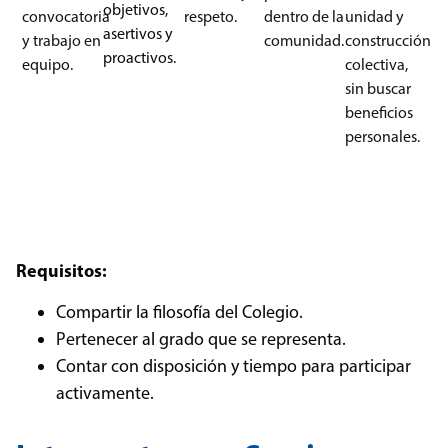
objetivos,
convocatoria
respeto.
dentro de la
unidad y
asertivos y
y trabajo en
comunidad.
construcción
proactivos.
equipo.
colectiva,
sin buscar
beneficios
personales.
Requisitos:
Compartir la filosofía del Colegio.
Pertenecer al grado que se representa.
Contar con disposición y tiempo para participar
activamente.