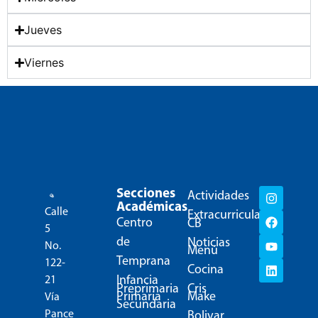
Jueves
Viernes
Secciones
Actividades
Académicas
Calle
Extracurriculares
Centro
CB
5
de
Noticias
No.
Menú
Temprana
122-
Cocina
Infancia
21
Preprimaria
Cris
Primaria
Make
Vía
Secundaria
Pance
Bolivar