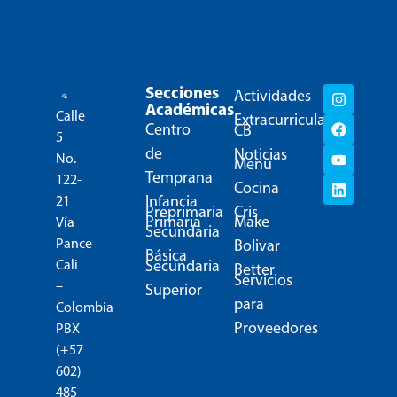
Secciones
Actividades
Académicas
Calle
Extracurriculares
Centro
CB
5
de
Noticias
No.
Menú
Temprana
122-
Cocina
Infancia
21
Preprimaria
Cris
Primaria
Make
Vía
Secundaria
Pance
Bolivar
Básica
Secundaria
Cali
Better
Servicios
–
Superior
para
Colombia
Proveedores
PBX
(+57
602)
485