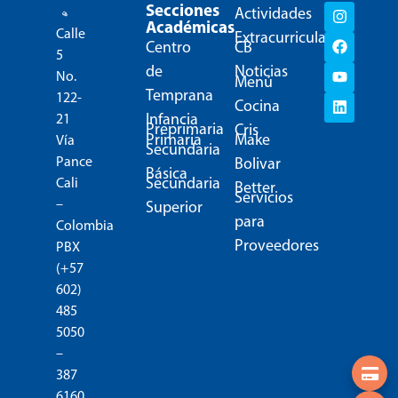
Secciones
Actividades
Académicas
Calle
Extracurriculares
Centro
CB
5
de
Noticias
No.
Menú
Temprana
122-
Cocina
Infancia
21
Preprimaria
Cris
Primaria
Make
Vía
Secundaria
Pance
Bolivar
Básica
Secundaria
Cali
Better
Servicios
–
Superior
para
Colombia
Proveedores
PBX
(+57
602)
485
5050
–
387
6160