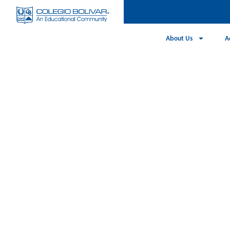
About Us
A