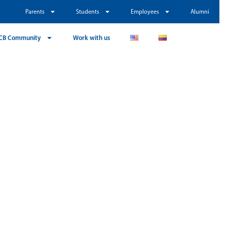
Parents
Students
Employees
Alumni
CB Community
Work with us