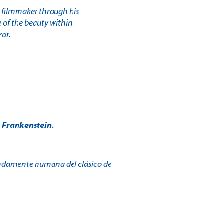
n filmmaker through his
 of the beauty within
or.
–
Frankenstein.
undamente humana del clásico de