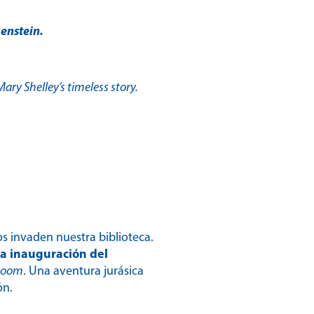
enstein.
ry Shelley’s timeless story.
s invaden nuestra biblioteca.
a inauguración del
Room
.
Una aventura jurásica
ón.