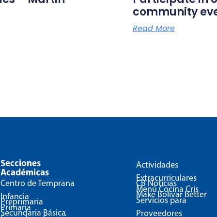
community ev
Read More
Secciones
Actividades
Académicas
Extracurriculares
Centro de Temprana
CB Noticias
Menú Cocina Cris
Make Bolivar Better
Infancia
Servicios para
Preprimaria
Primaria
Secundaria Básica
Proveedores