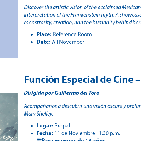
Discover the artistic vision of the acclaimed Mexica
interpretation of the Frankenstein myth. A showcase
monstrosity, creation, and the humanity behind horr
Place:
Reference Room
Date:
All November
Función Especial de Cine
Dirigida por Guillermo del Toro
Acompáñanos a descubrir una visión oscura y prof
Mary Shelley.
Lugar:
Propal
Fecha:
11 de Noviembre | 1:30 p.m.
**Para mayores de 13 años